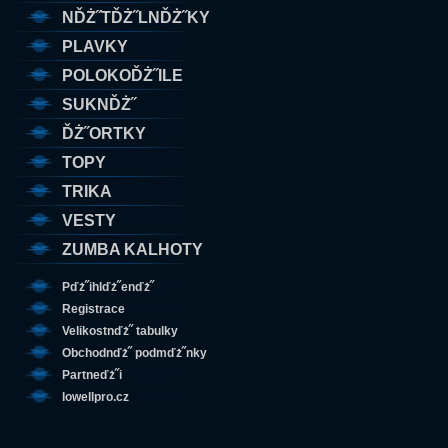
NĎŻ˝TĎŻ˝LNĎŻ˝KY
PLAVKY
POLOKOĎŻ˝ILE
SUKNĎŻ˝
ĎŻ˝ORTKY
TOPY
TRIKA
VESTY
ZUMBA KALHOTY
Pďż˝ihlďż˝enďż˝
Registrace
Velikostnďż˝ tabulky
Obchodnďż˝ podmďż˝nky
Partneďż˝i
lowellpro.cz