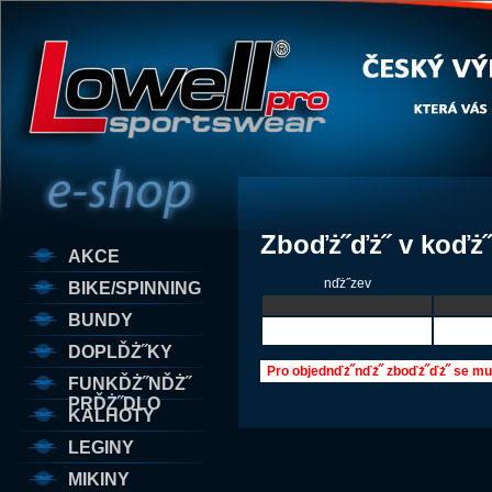
Zboďż˝ďż˝ v koďż
AKCE
nďż˝zev
BIKE/SPINNING
BUNDY
DOPLĎŻ˝KY
Pro objednďż˝nďż˝ zboďż˝ďż˝ se mus
FUNKĎŻ˝NĎŻ˝
PRĎŻ˝DLO
KALHOTY
LEGINY
MIKINY