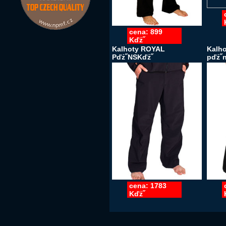
cena: 899
Kďż˝
Kalhoty ROYAL
Kalho
Pďż˝NSKďż˝
pďż˝
cena: 1783
Kďż˝