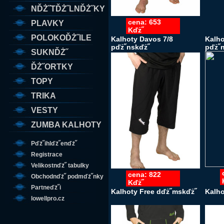
NĎŻ˝TĎŻ˝LNĎŻ˝KY
cena: 653
PLAVKY
Kďż˝
POLOKOĎŻ˝ILE
Kalhoty Davos 7/8
Kalho
pďż˝nskďż˝
pďż˝n
SUKNĎŻ˝
ĎŻ˝ORTKY
TOPY
TRIKA
VESTY
ZUMBA KALHOTY
Pďż˝ihlďż˝enďż˝
Registrace
Velikostnďż˝ tabulky
cena: 822
Obchodnďż˝ podmďż˝nky
Kďż˝
Partneďż˝i
Kalhoty Free dďż˝mskďż˝
Kalho
lowellpro.cz