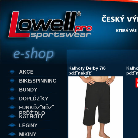
Kalhoty Derby 7/8
Kalho
AKCE
pďż˝nskďż˝
pďż˝
BIKE/SPINNING
BUNDY
DOPLĎŻ˝KY
FUNKĎŻ˝NĎŻ˝
PRĎŻ˝DLO
KALHOTY
LEGINY
MIKINY