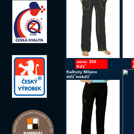
cena: 350
Kďż˝
Kalhoty Milano
dďż˝mskďż˝