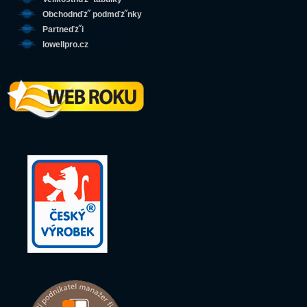
Obchodnďż˝ podmďż˝nky
Partneďż˝i
lowellpro.cz