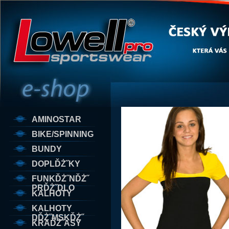
AMINOSTAR
BIKE/SPINNING
BUNDY
DOPLĎŻ˝KY
FUNKĎŻ˝NĎŻ˝
PRĎŻ˝DLO
KALHOTY
KALHOTY
DĎŻ˝MSKĎŻ˝
KRAĎŻ˝ASY