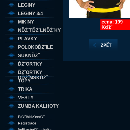
LEGINY
LEGINY 3/4
MIKINY
cena: 199
Kďż˝
NĎŻ˝TĎŻ˝LNĎŻ˝KY
PLAVKY
POLOKOĎŻ˝ILE
SUKNĎŻ˝
ĎŻ˝ORTKY
ĎŻ˝ORTKY
DĎŻ˝MSKĎŻ˝
TOPY
TRIKA
VESTY
ZUMBA KALHOTY
Pďż˝ihlďż˝enďż˝
Registrace
Velikostnďż˝ tabulky